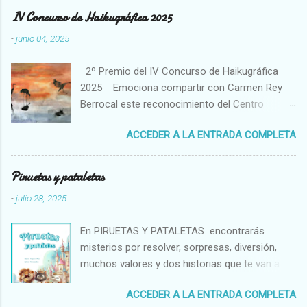
c
IV Concurso de Haikugráfica 2025
a
r
-
junio 04, 2025
u
n
2º Premio del IV Concurso de Haikugráfica
c
o
2025 Emociona compartir con Carmen Rey
m
Berrocal este reconocimiento del Centro
e
Cultural Hispano Japonés de la Universidad de
n
t
ACCEDER A LA ENTRADA COMPLETA
Salamanca. El haiku es un poema breve de
a
tradición japonesa que capta un momento
r
fugaz en conexión con la naturaleza. Me atrae
i
Piruetas y pataletas
o
muchísimo su poder de evocación y su
-
julio 28, 2025
capacidad para expresar tanto con aparente
sencillez. Te invito a conocer a la autora de la
En PIRUETAS Y PATALETAS encontrarás
obra visual ganadora, pintada con tinta china y
misterios por resolver, sorpresas, diversión,
acuarela gansai sobre papel de arroz. Carmen
muchos valores y dos historias que te van a
Rey es una artista que atrapa en sus lienzos un
emocionar. La ilustradora Silvia Fernández
universo emocional extraordinario. Carmen
ACCEDER A LA ENTRADA COMPLETA
aporta su creatividad con un toque entrañable y
Rey Berrocal También, las actividades del