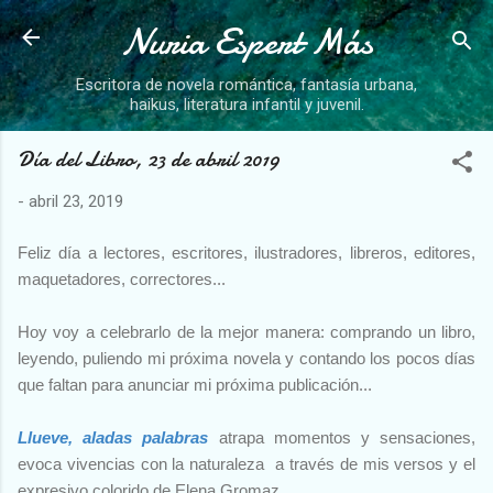
Nuria Espert Más
Ir al contenido principal
Escritora de novela romántica, fantasía urbana,
haikus, literatura infantil y juvenil.
Día del Libro, 23 de abril 2019
-
abril 23, 2019
Feliz día a lectores, escritores, ilustradores, libreros, editores,
maquetadores, correctores...
Hoy voy a celebrarlo de la mejor manera: comprando un libro,
leyendo, puliendo mi próxima novela y contando los pocos días
que faltan para anunciar mi próxima publicación...
Llueve, aladas palabras
atrapa momentos y sensaciones,
evoca vivencias con la naturaleza a través de mis versos y el
expresivo colorido de Elena Gromaz.