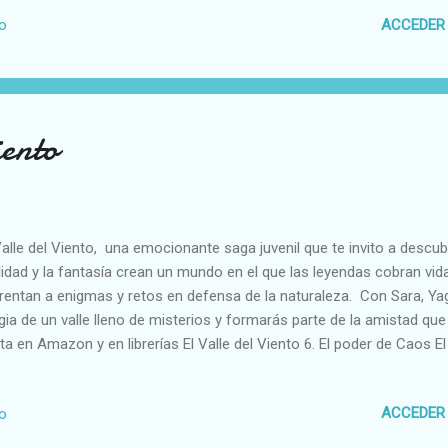
ACCEDER
io
iento
Valle del Viento, una emocionante saga juvenil que te invito a descubr
lidad y la fantasía crean un mundo en el que las leyendas cobran vi
rentan a enigmas y retos en defensa de la naturaleza. Con Sara, Yago,
ia de un valle lleno de misterios y formarás parte de la amistad qu
ta en Amazon y en librerías El Valle del Viento 6. El poder de Caos El 
Yago El Valle del Viento 4. El poder de Sara El Valle del Viento 3. El 
nto 2. El poder de Olivia El Valle del Viento 1. El despertar del pode
ACCEDER
io
es y Alma Da Costa