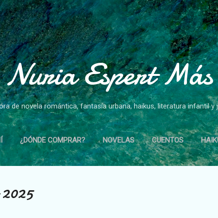
Ir al contenido principal
Nuria Espert Más
ora de novela romántica, fantasía urbana, haikus, literatura infantil y j
Í
¿DÓNDE COMPRAR?
NOVELAS
CUENTOS
HAIK
 2025