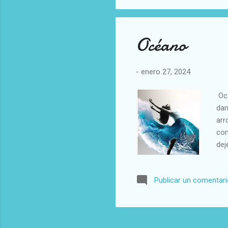
Océano
-
enero 27, 2024
Océ
dan
arr
con
dej
Publicar un comentar