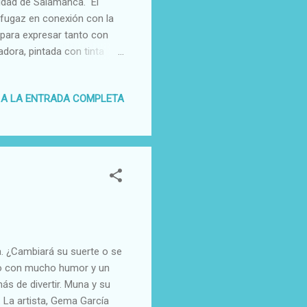
sidad de Salamanca. El
fugaz en conexión con la
para expresar tanto con
adora, pintada con tinta
a que atrapa en sus lienzos
s actividades del Centro y
 A LA ENTRADA COMPLETA
Premios Concurso haiku
ruma y arena"
a. ¿Cambiará su suerte o se
ado con mucho humor y un
s de divertir. Muna y su
. La artista, Gema García