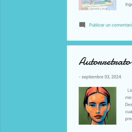
Ing
Con
el 
Publicar un comentar
for
Autorretrato
-
septiembre 03, 2024
Lim
mir
Des
cua
pre