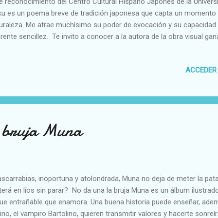
e reconocimiento del Centro Cultural Hispano Japonés de la Univer
ku es un poema breve de tradición japonesa que capta un momento 
uraleza. Me atrae muchísimo su poder de evocación y su capacidad 
rente sencillez. Te invito a conocer a la autora de la obra visual gan
na y acuarela gansai sobre papel de arroz. Carmen Rey es una artist
universo emocional extraordinario. Carmen Rey Berrocal También, la
ACCEDER
haiku ganador del primer premio. Centro Cultural Hispano Japonés 
fica Y mis libros de haikus. "Llueve, aladas palabras" y "Haikus de b
a bruja Muna
carrabias, inoportuna y atolondrada, Muna no deja de meter la pat
erá en líos sin parar? No da una la bruja Muna es un álbum ilustr
ue entrañable que enamora. Una buena historia puede enseñar, ademá
ino, el vampiro Bartolino, quieren transmitir valores y hacerte sonreír