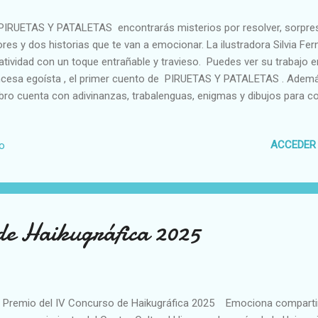
PIRUETAS Y PATALETAS encontrarás misterios por resolver, sorpres
ores y dos historias que te van a emocionar. La ilustradora Silvia Fe
atividad con un toque entrañable y travieso. Puedes ver su trabajo en
ncesa egoísta , el primer cuento de PIRUETAS Y PATALETAS . Además,
libro cuenta con adivinanzas, trabalenguas, enigmas y dibujos para
ALETAS se vende en Amazon: tapa dura , tapa blanda y e-book 
i lo necesitas para tu librería en el formulario de contacto.
ACCEDER
io
de Haikugráfica 2025
Premio del IV Concurso de Haikugráfica 2025 Emociona comparti