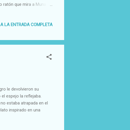
ño ratón que mira a Muna.
 ilustraciones . Si quieres
ontacto conmigo en el
 A LA ENTRADA COMPLETA
ro le devolvieron su
el espejo la reflejaba.
 no estaba atrapada en el
elato inspirado en una