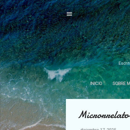
Escrit
INICIO
SOBRE M
E
Microrrelato
n
t