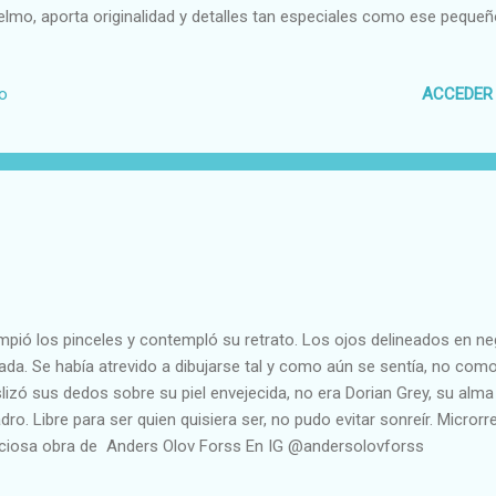
elmo, aporta originalidad y detalles tan especiales como ese peque
 ella, el relato se llena de magia. Te invito a conocer sus redes y sus
cuento dedicado o necesitas ejemplares para tu librería, ponte en c
ACCEDER
io
mulario que aparece a la izquierda. De venta en Amazon
pió los pinceles y contempló su retrato. Los ojos delineados en neg
ada. Se había atrevido a dibujarse tal y como aún se sentía, no como 
lizó sus dedos sobre su piel envejecida, no era Dorian Grey, su alma
dro. Libre para ser quien quisiera ser, no pudo evitar sonreír. Microrr
ciosa obra de Anders Olov Forss En IG @andersolovforss