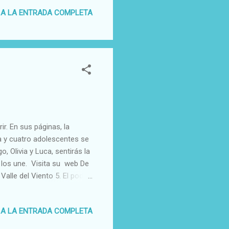
 A LA ENTRADA COMPLETA
ir. En sus páginas, la
da y cuatro adolescentes se
 Olivia y Luca, sentirás la
e los une. Visita su web De
Valle del Viento 5. El poder
poder de Luca El Valle del
r Con ilustraciones de Numar
 A LA ENTRADA COMPLETA