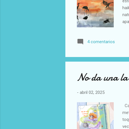
est
hai
nat
apa
chi
un 
4 comentarios
el 
Grá
No da una l
-
abril 02, 2025
Cas
met
toq
vec