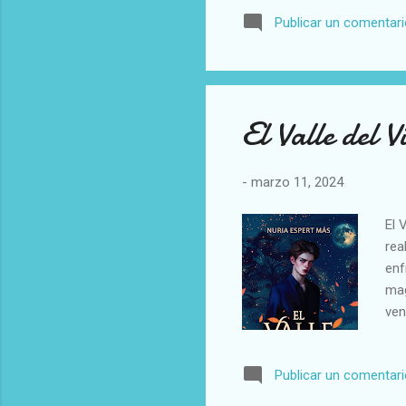
Publicar un comentar
El Valle del V
-
marzo 11, 2024
El 
rea
enf
mag
ven
de 
Vie
Publicar un comentar
Ari