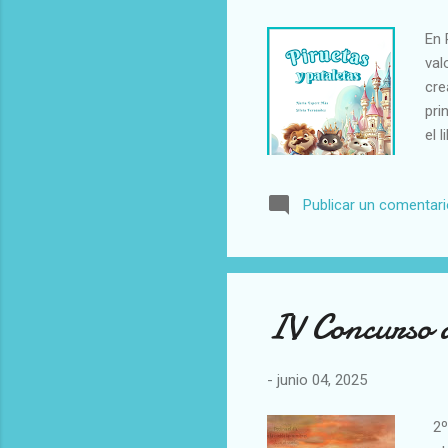
En 
val
cre
pri
el 
PAT
o s
Publicar un comentar
IV Concurso 
-
junio 04, 2025
2º 