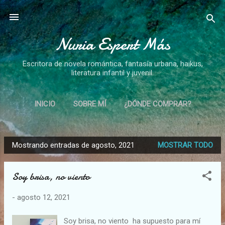
Ir al contenido principal
Nuria Espert Más
Escritora de novela romántica, fantasía urbana, haikus,
literatura infantil y juvenil.
INICIO
SOBRE MÍ
¿DÓNDE COMPRAR?
NOVELAS
CUENTOS
HAIKUS
MÁS…
Mostrando entradas de agosto, 2021
MOSTRAR TODO
CÓMO AMAR
E
n
Soy brisa, no viento
t
r
-
agosto 12, 2021
a
d
Soy brisa, no viento ha supuesto para mí