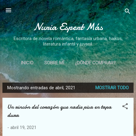
Ir al contenido principal
Nuria Espert Más
Escritora de novela romántica, fantasía urbana, haikus,
literatura infantil y juvenil.
INICIO
SOBRE MÍ
¿DÓNDE COMPRAR?
NOVELAS
CUENTOS
HAIKUS
MÁS…
Mostrando entradas de abril, 2021
MOSTRAR TODO
CÓMO AMAR
E
n
Un rincón del corazón que nadie pisa en tapa
t
dura
r
a
-
abril 19, 2021
d