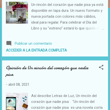
a
Un rincón del corazón que nadie pisa ya está
s
disponible en tapa dura. Un nuevo formato y
nueva portada con colores más cálidos,
ideal para regalar. Para celebrar el Día del
Libro y su "estreno" estará lo que queda de
mes a un precio muy especial en Amazon .
Fue mi segunda novela y en ella quise hablar
Publicar un comentario
de amor en un sentido amplio, no solo
ACCEDER A LA ENTRADA COMPLETA
romántico. La narración no está dividida en
capítulos. La historia surge a partir de
momentos vividos por los personajes y su
Opinión de Un rincón del corazón que nadie
lectura es ligera, de apariencia sencilla,
pisa
aunque transmite muchos valores. En sus
páginas compartirás sentimientos y
-
abril 08, 2021
emociones, descubrirás la importancia de
las pequeñas cosas y la capacidad de
Así describe Letras de Luz, Un rincón del
reinventarnos, porque en la vida un mal paso
corazón que nadie pisa : "Un rincón del
no debe impedirte levantarte y seguir
corazón que nadie pisa es una novela corta