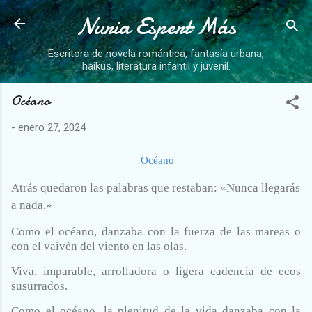
Nuria Espert Más
Ir al contenido principal
Escritora de novela romántica, fantasía urbana,
haikus, literatura infantil y juvenil.
Océano
-
enero 27, 2024
Océano
Atrás quedaron las palabras que restaban: «Nunca llegarás
a nada.»
Como el océano, danzaba con la fuerza de las mareas o
con el vaivén del viento en las olas.
Viva, imparable, arrolladora o ligera cadencia de ecos
susurrados.
Como el océano, la plenitud de la vida danzaba con la