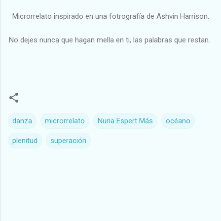
Microrrelato inspirado en una fotrografía de Ashvin Harrison.
No dejes nunca que hagan mella en ti, las palabras que restan.
danza
microrrelato
Nuria Espert Más
océano
plenitud
superación
C
o
m
e
n