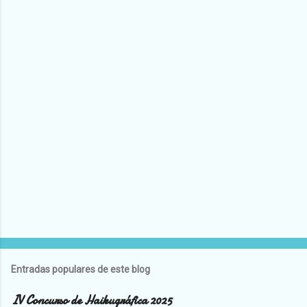
t
a
r
i
o
s
Entradas populares de este blog
IV Concurso de Haikugráfica 2025