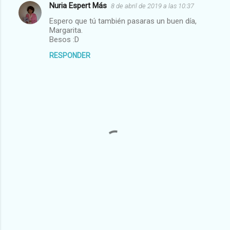
e
Nuria Espert Más
8 de abril de 2019 a las 10:37
n
Espero que tú también pasaras un buen día,
t
Margarita.
Besos :D
a
RESPONDER
r
i
o
s