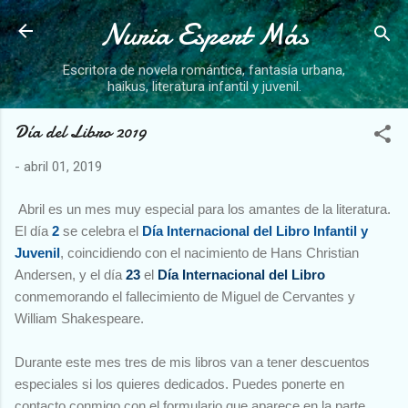
Nuria Espert Más
Ir al contenido principal
Escritora de novela romántica, fantasía urbana,
haikus, literatura infantil y juvenil.
Día del Libro 2019
-
abril 01, 2019
Abril es un mes muy especial para los amantes de la literatura.
El día
2
se celebra el
Día Internacional del Libro Infantil y
Juvenil
, coincidiendo con el nacimiento de Hans Christian
Andersen, y el día
23
el
Día Internacional del Libro
conmemorando el fallecimiento de Miguel de Cervantes y
William Shakespeare.
Durante este mes tres de mis libros van a tener descuentos
especiales si los quieres dedicados. Puedes ponerte en
contacto conmigo con el formulario que aparece en la parte