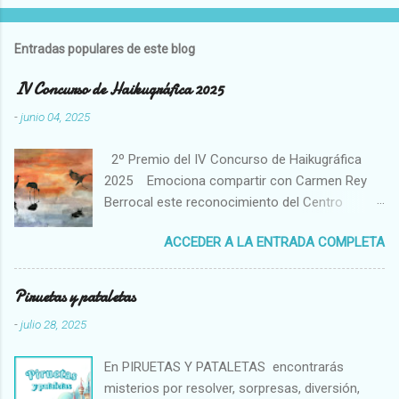
P
u
b
l
Entradas populares de este blog
i
c
IV Concurso de Haikugráfica 2025
a
r
-
junio 04, 2025
u
n
2º Premio del IV Concurso de Haikugráfica
c
o
2025 Emociona compartir con Carmen Rey
m
Berrocal este reconocimiento del Centro
e
Cultural Hispano Japonés de la Universidad de
n
t
ACCEDER A LA ENTRADA COMPLETA
Salamanca. El haiku es un poema breve de
a
tradición japonesa que capta un momento
r
fugaz en conexión con la naturaleza. Me atrae
i
Piruetas y pataletas
o
muchísimo su poder de evocación y su
-
julio 28, 2025
capacidad para expresar tanto con aparente
sencillez. Te invito a conocer a la autora de la
En PIRUETAS Y PATALETAS encontrarás
obra visual ganadora, pintada con tinta china y
misterios por resolver, sorpresas, diversión,
acuarela gansai sobre papel de arroz. Carmen