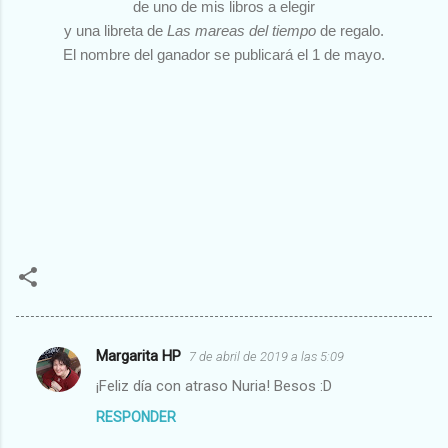
de
uno de mis libros a elegir
y una libreta de
Las mareas del tiempo
de regalo.
El nombre del ganador se publicará el 1 de mayo.
Margarita HP
7 de abril de 2019 a las 5:09
C
¡Feliz día con atraso Nuria! Besos :D
o
RESPONDER
m