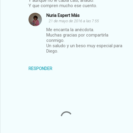
Y aunque no le cabía casi, añadió:
a
Y que compren mucho ese cuento.
r
Nuria Espert Más
i
21 de mayo de 2016 a las 7:55
o
Me encanta la anécdota.
s
Muchas gracias por compartirla
conmigo.
Un saludo y un beso muy especial para
Diego.
RESPONDER