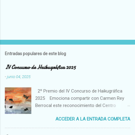
P
u
b
l
Entradas populares de este blog
i
c
IV Concurso de Haikugráfica 2025
a
r
-
junio 04, 2025
u
n
2º Premio del IV Concurso de Haikugráfica
c
o
2025 Emociona compartir con Carmen Rey
m
Berrocal este reconocimiento del Centro
e
Cultural Hispano Japonés de la Universidad de
n
t
ACCEDER A LA ENTRADA COMPLETA
Salamanca. El haiku es un poema breve de
a
tradición japonesa que capta un momento
r
fugaz en conexión con la naturaleza. Me atrae