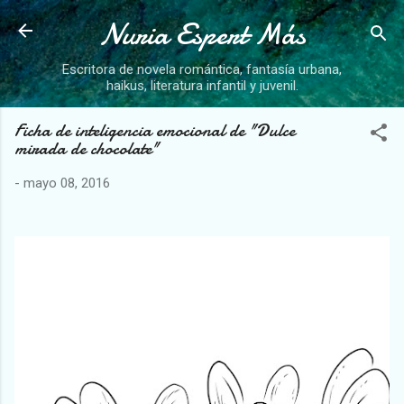
Nuria Espert Más
Ir al contenido principal
Escritora de novela romántica, fantasía urbana,
haikus, literatura infantil y juvenil.
Ficha de inteligencia emocional de "Dulce
mirada de chocolate"
-
mayo 08, 2016