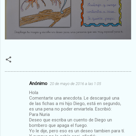
Anónimo
20 de mayo de 2016 a las 1:05
C
Hola
o
Comentarte una anecdota. Le descargué una
m
de las fichas a mi hijo Diego, está en segundo,
es una pena no poder enviartela. Escribió:
e
Para Nuria
Deseo que escriba un cuento de Diego un
n
bombero que apaga el fuego.
t
Yo le dije, pero eso es un deseo tambien para tí.