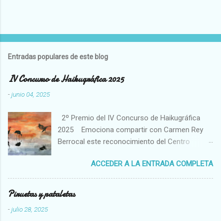
P
u
b
l
Entradas populares de este blog
i
c
IV Concurso de Haikugráfica 2025
a
r
-
junio 04, 2025
u
n
2º Premio del IV Concurso de Haikugráfica
c
o
2025 Emociona compartir con Carmen Rey
m
Berrocal este reconocimiento del Centro
e
Cultural Hispano Japonés de la Universidad de
n
t
ACCEDER A LA ENTRADA COMPLETA
Salamanca. El haiku es un poema breve de
a
tradición japonesa que capta un momento
r
fugaz en conexión con la naturaleza. Me atrae
i
Piruetas y pataletas
o
muchísimo su poder de evocación y su
-
julio 28, 2025
capacidad para expresar tanto con aparente