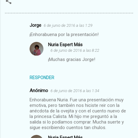
Jorge
6 de junio de 2016 a las 1:29
C
¡Enhorabuena por la presentación!
o
Nuria Espert Más
m
6 de junio de 2016 a las 8:22
e
¡Muchas gracias Jorge!
n
t
RESPONDER
a
r
Anónimo
6 de junio de 2016 a las 1:34
i
Enhorabuena Nuria. Fue una presentación muy
emotiva, pero también nos hiciste reir con la
o
anécdota de la ovejita y con el cuento nuevo de
s
la princesa Calista. Mi hijo me preguntó a la
salida si lo podíamos comprar. Mucha suerte y
sigue escribiendo cuentos tan chulos.
Nuria Espert Más