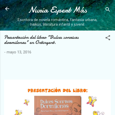
Nuria Espert Más
Ir al contenido principal
Escritora de novela romántica, fantasía urbana,
haikus, literatura infantil y juvenil.
Presentación del libro "Dulces sonrisas
dormilonas" en Ontinyent.
-
mayo 13, 2016