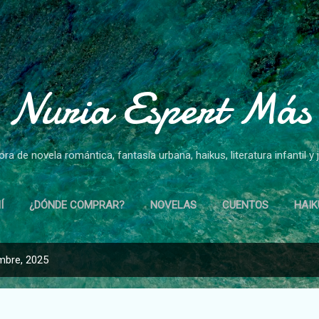
Ir al contenido principal
Nuria Espert Más
ora de novela romántica, fantasía urbana, haikus, literatura infantil y j
Í
¿DÓNDE COMPRAR?
NOVELAS
CUENTOS
HAIK
mbre, 2025