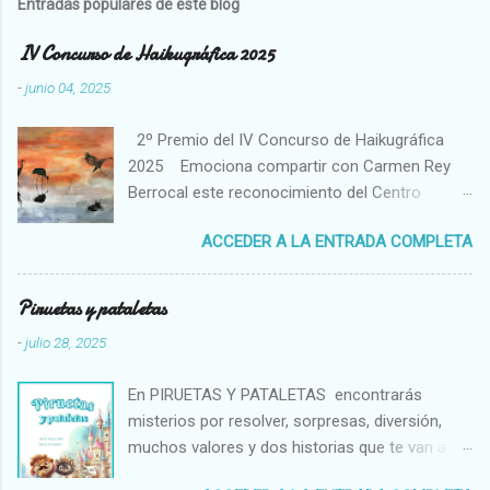
Entradas populares de este blog
IV Concurso de Haikugráfica 2025
-
junio 04, 2025
2º Premio del IV Concurso de Haikugráfica
2025 Emociona compartir con Carmen Rey
Berrocal este reconocimiento del Centro
Cultural Hispano Japonés de la Universidad de
ACCEDER A LA ENTRADA COMPLETA
Salamanca. El haiku es un poema breve de
tradición japonesa que capta un momento
fugaz en conexión con la naturaleza. Me atrae
Piruetas y pataletas
muchísimo su poder de evocación y su
-
julio 28, 2025
capacidad para expresar tanto con aparente
sencillez. Te invito a conocer a la autora de la
En PIRUETAS Y PATALETAS encontrarás
obra visual ganadora, pintada con tinta china y
misterios por resolver, sorpresas, diversión,
acuarela gansai sobre papel de arroz. Carmen
muchos valores y dos historias que te van a
Rey es una artista que atrapa en sus lienzos un
emocionar. La ilustradora Silvia Fernández
universo emocional extraordinario. Carmen